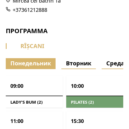
Mircea cel batrin 1a
+37361212888
ПРОГРАММА
RÎȘCANI
Понедельник
Вторник
Среда
09:00
10:00
LADY'S BUM (2)
PILATES (2)
11:00
15:30