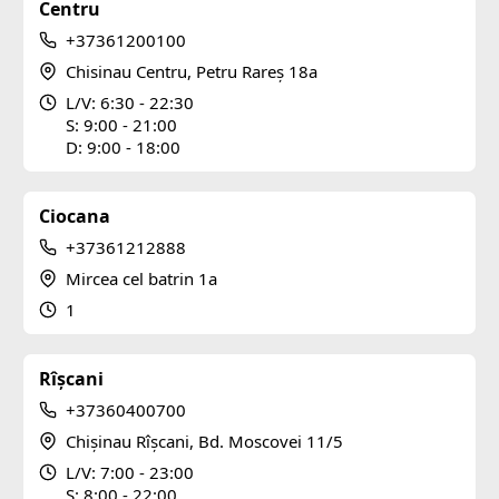
Centru
+37361200100
Chisinau Centru, Petru Rareș 18a
L/V: 6:30 - 22:30
S: 9:00 - 21:00
D: 9:00 - 18:00
Ciocana
+37361212888
Mircea cel batrin 1a
1
Rîșcani
+37360400700
Chișinau Rîșcani, Bd. Moscovei 11/5
L/V: 7:00 - 23:00
S: 8:00 - 22:00