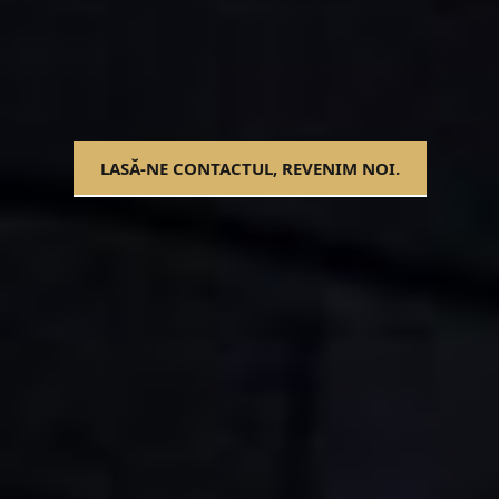
LASĂ-NE CONTACTUL, REVENIM NOI.