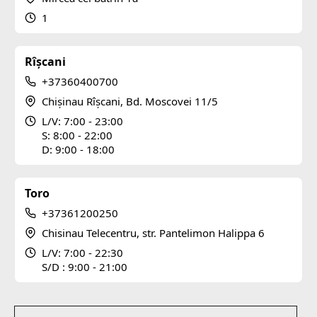
1
Rîșcani
+37360400700
Chișinau Rîșcani, Bd. Moscovei 11/5
L/V: 7:00 - 23:00
S: 8:00 - 22:00
D: 9:00 - 18:00
Toro
+37361200250
Chisinau Telecentru, str. Pantelimon Halippa 6
L/V: 7:00 - 22:30
S/D : 9:00 - 21:00
Subsol