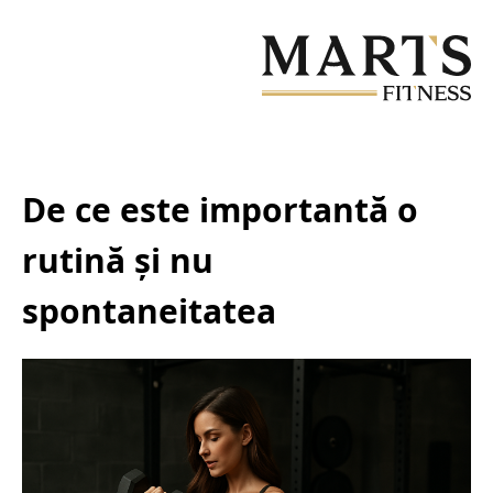
Sari
la
conținutul
principal
De ce este importantă o
rutină și nu
spontaneitatea