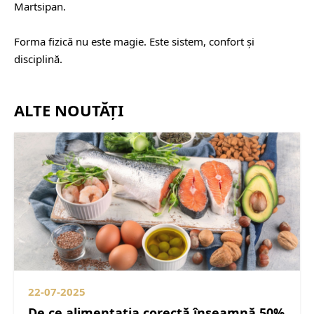
Martsipan.
⠀
Forma fizică nu este magie. Este sistem, confort și
disciplină.
ALTE NOUTĂȚI
22-07-2025
De ce alimentația corectă înseamnă 50%