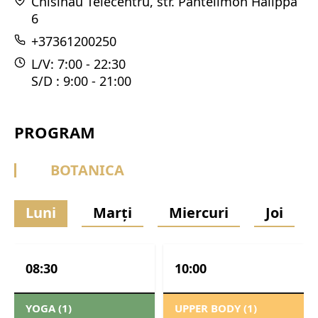
Chisinau Telecentru, str. Pantelimon Halippa
6
+37361200250
L/V: 7:00 - 22:30
S/D : 9:00 - 21:00
PROGRAM
BOTANICA
Luni
Marți
Miercuri
Joi
08:30
10:00
YOGA (1)
UPPER BODY (1)