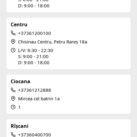
D: 9:00 - 18:00
Centru
+37361200100
Chisinau Centru, Petru Rareș 18a
L/V: 6:30 - 22:30
S: 9:00 - 21:00
D: 9:00 - 18:00
Ciocana
+37361212888
Mircea cel batrin 1a
1
Rîșcani
+37360400700