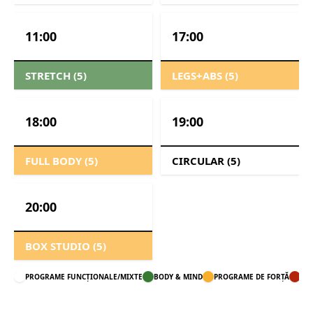
11:00
17:00
STRETCH (5)
LEGS+ABS (5)
18:00
19:00
FULL BODY (5)
CIRCULAR (5)
20:00
BOX STUDIO (5)
PROGRAME FUNCȚIONALE/MIXTE
BODY & MIND
PROGRAME DE FORȚĂ
PR